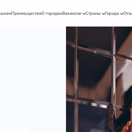
ушкам
Преимущества
О городах
Вакансии
Страны
Города
Отз