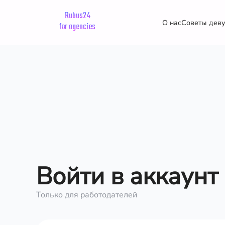
Rubus24
О нас
Советы дев
for agencies
Войти в аккаунт
Только для работодателей