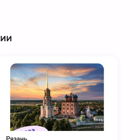
сии
Рязань