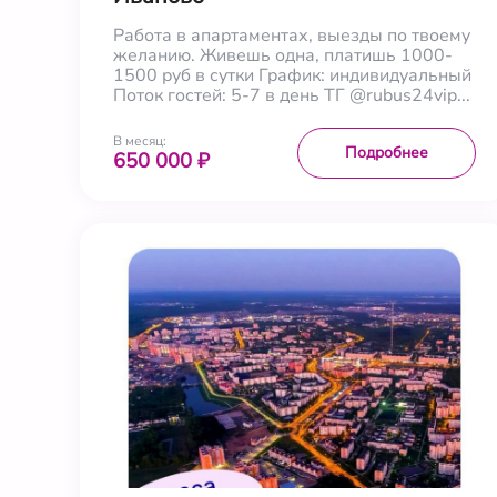
Работа в апартаментах, выезды по твоему
желанию. Живешь одна, платишь 1000-
1500 руб в сутки График: индивидуальный
Поток гостей: 5-7 в день ТГ @rubus24vip...
В месяц:
Подробнее
650 000 ₽