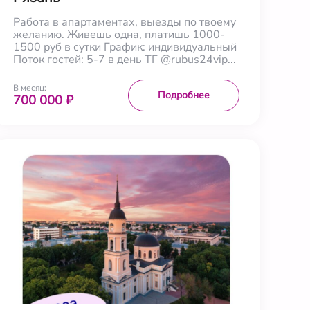
Работа в апартаментах, выезды по твоему
желанию. Живешь одна, платишь 1000-
1500 руб в сутки График: индивидуальный
Поток гостей: 5-7 в день ТГ @rubus24vip...
В месяц:
Подробнее
700 000 ₽