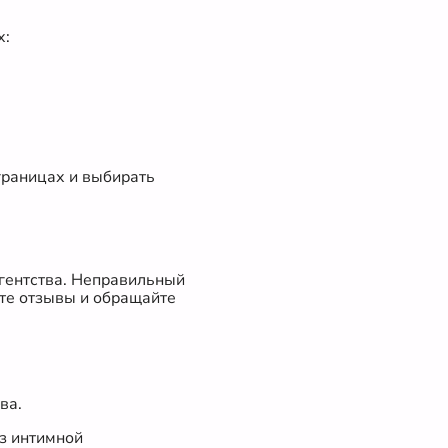
х:
границах и выбирать
агентства. Неправильный
йте отзывы и обращайте
ва.
ез интимной