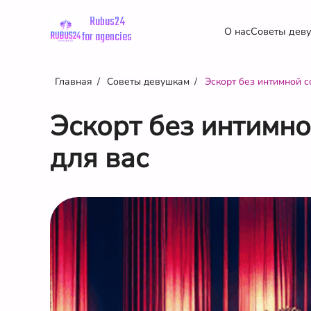
Rubus24
О нас
Советы дев
for agencies
Главная
Советы девушкам
Эскорт без интимной 
Эскорт без интимн
для вас