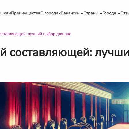
ушкам
Преимущества
О городах
Вакансии
Страны
Города
Отз
составляющей: лучший выбор для вас
ой составляющей: лучш