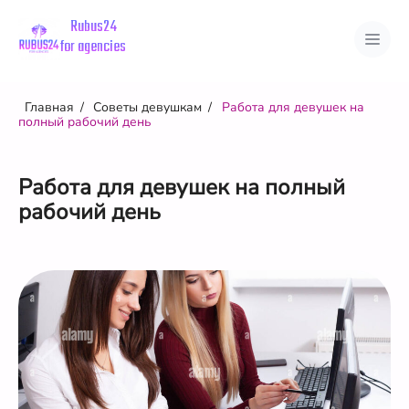
Rubus24
for agencies
О нас
Советы девушкам
Главная
Советы девушкам
Работа для девушек на
Преимущества
полный рабочий день
О городах
Вакансии
Страны
Города
Отзывы
Работа для девушек на полный
рабочий день
Личный кабинет