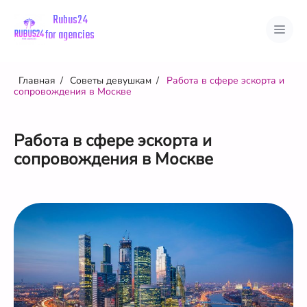
Rubus24
for agencies
О нас
Советы девушкам
Главная
Советы девушкам
Работа в сфере эскорта и
Преимущества
сопровождения в Москве
О городах
Вакансии
Страны
Города
Отзывы
Работа в сфере эскорта и
сопровождения в Москве
Личный кабинет