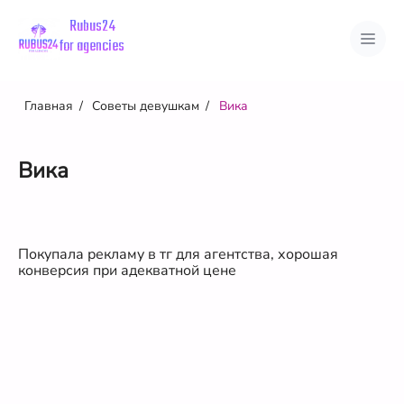
Rubus24
for agencies
О нас
Советы девушкам
Главная
Советы девушкам
Вика
Преимущества
О городах
Вакансии
Страны
Вика
Города
Отзывы
Личный кабинет
Покупала рекламу в тг для агентства, хорошая
конверсия при адекватной цене