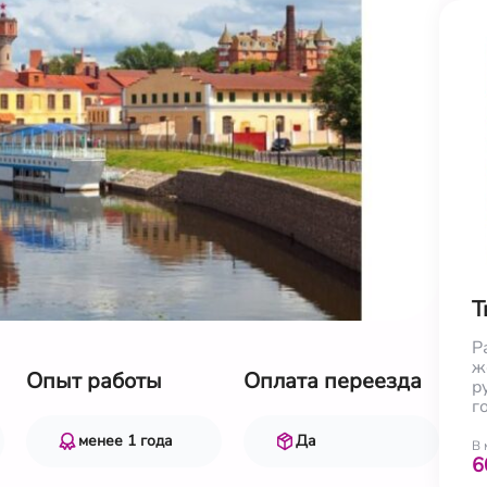
Т
Р
ж
Опыт работы
Оплата переезда
р
г
менее 1 года
Да
В 
6