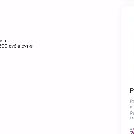
ию

0 руб в сутки

Р
Р
ж
р
г
В 
7