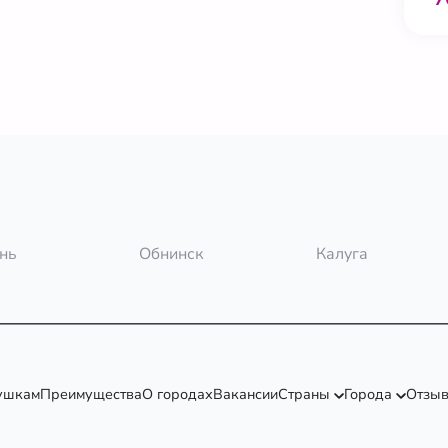
нь
Обнинск
Калуга
ушкам
Преимущества
О городах
Вакансии
Страны
Города
Отзы