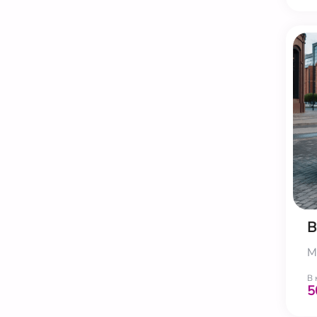
В
М
В 
5