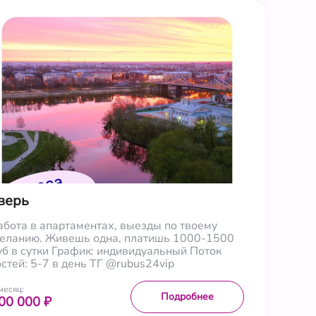
верь
абота в апартаментах, выезды по твоему
еланию. Живешь одна, платишь 1000-1500
уб в сутки График: индивидуальный Поток
остей: 5-7 в день ТГ @rubus24vip
месяц:
Подробнее
00 000 ₽