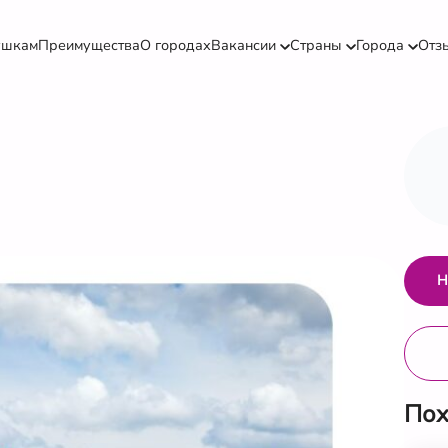
ушкам
Преимущества
О городах
Вакансии
Страны
Города
Отз
Н
Пох