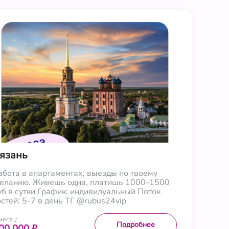
язань
абота в апартаментах, выезды по твоему
еланию. Живешь одна, платишь 1000-1500
уб в сутки График: индивидуальный Поток
остей: 5-7 в день ТГ @rubus24vip
месяц:
Подробнее
00 000 ₽