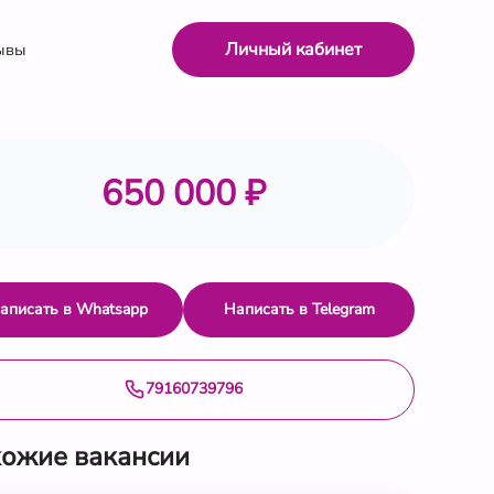
Личный кабинет
ывы
650 000 ₽
аписать в Whatsapp
Написать в Telegram
79160739796
ожие вакансии