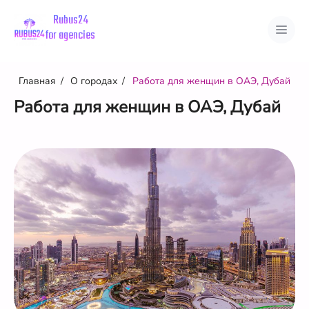
Rubus24
for agencies
О нас
Советы девушкам
Главная
О городах
Работа для женщин в ОАЭ, Дубай
Преимущества
О городах
Работа для женщин в ОАЭ, Дубай
Вакансии
Страны
Города
Отзывы
Личный кабинет