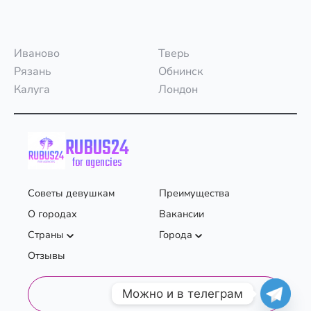
Иваново
Тверь
Рязань
Обнинск
Калуга
Лондон
RUBUS24
for agencies
Советы девушкам
Преимущества
О городах
Вакансии
Страны
Города
Отзывы
Можно и в телеграм
Личный кабинет