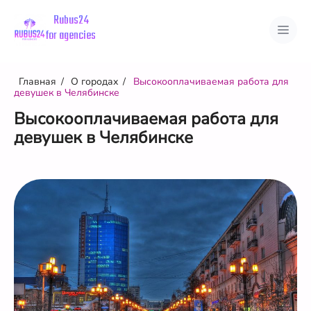
Rubus24
for agencies
О нас
Советы девушкам
Главная
О городах
Высокооплачиваемая работа для
Преимущества
девушек в Челябинске
О городах
Вакансии
Страны
Высокооплачиваемая работа для
Города
Отзывы
девушек в Челябинске
Личный кабинет