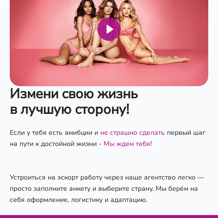
Play
Mute
Settings
Измени свою жизнь
в лучшую сторону!
Если у тебя есть амибции и
не страшно сделать
первый шаг
на пути к достойной жизни -
Мы ждем тебя!
Устроиться на эскорт работу через наше агентство легко —
просто заполните анкету и выберите страну. Мы берём на
себя оформление, логистику и адаптацию.